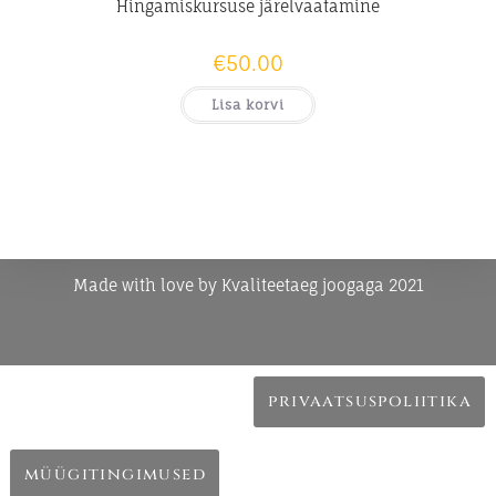
Hingamiskursuse järelvaatamine
€
50.00
Lisa korvi
Made with love by Kvaliteetaeg joogaga 2021
privaatsuspoliitika
müügitingimused