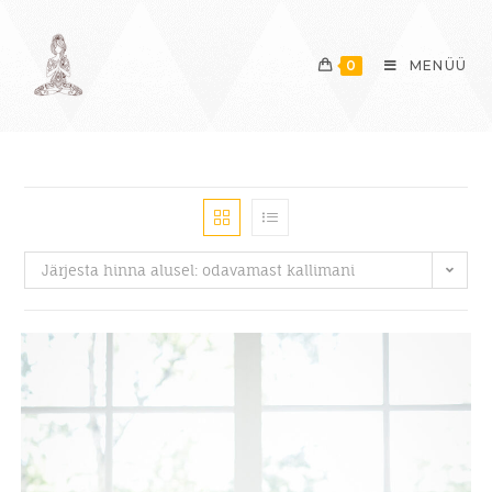
0
MENÜÜ
Järjesta hinna alusel: odavamast kallimani